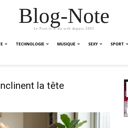
Blog-Note
Le Post-it ® du web depuis 2005
TE
TECHNOLOGIE
MUSIQUE
SEXY
SPORT
nclinent la tête