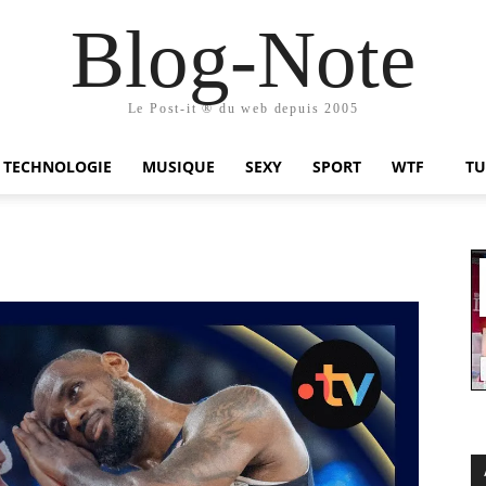
Blog-Note
Le Post-it ® du web depuis 2005
TECHNOLOGIE
MUSIQUE
SEXY
SPORT
WTF
TU