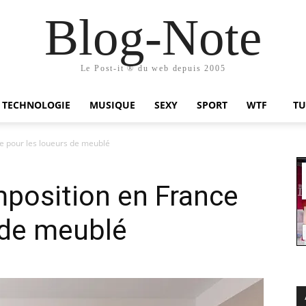
Blog-Note
Le Post-it ® du web depuis 2005
TECHNOLOGIE
MUSIQUE
SEXY
SPORT
WTF
TU
e pour les loueurs de meublé
position en France
 de meublé