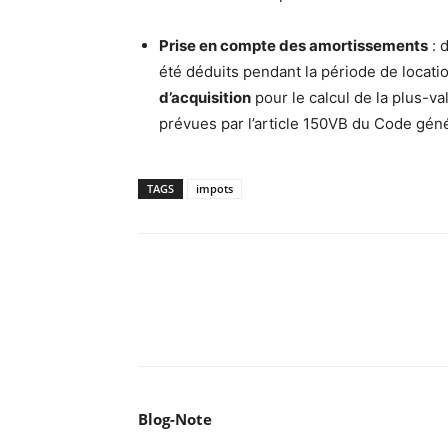
Prise en compte des amortissements
: 
été déduits pendant la période de locat
d’acquisition
pour le calcul de la plus-v
prévues par l’article
150
VB
du Code génér
TAGS
impots
Facebook
X
Pinterest
WhatsA
Blog-Note