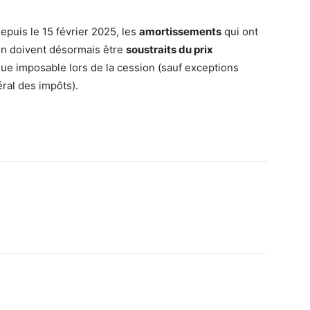
depuis le 15 février 2025, les
amortissements
qui ont
ion doivent désormais être
soustraits du prix
alue imposable lors de la cession (sauf exceptions
al des impôts).
pp
Email
Imprimer