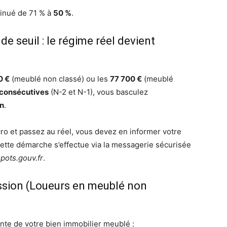
iminué de 71 % à
50 %
.
seuil : le régime réel devient
0 €
(meublé non classé) ou les
77 700 €
(meublé
consécutives
(N-2 et N-1), vous basculez
on
.
cro et passez au réel, vous devez en informer votre
Cette démarche s’effectue via la messagerie sécurisée
pots.gouv.fr
.
ession (Loueurs en meublé non
nte de votre bien immobilier meublé :