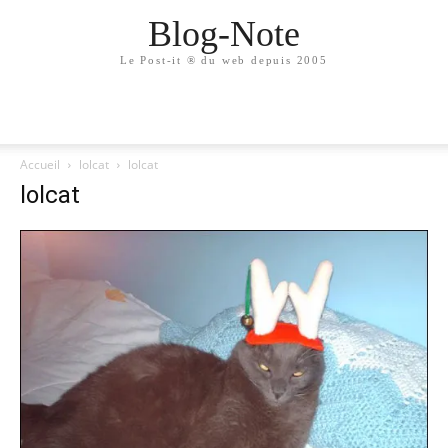
Blog-Note
Le Post-it ® du web depuis 2005
Accueil
lolcat
lolcat
lolcat