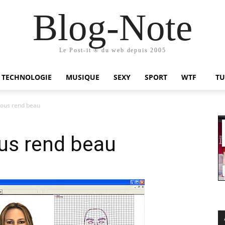
Blog-Note
Le Post-it ® du web depuis 2005
TECHNOLOGIE
MUSIQUE
SEXY
SPORT
WTF
TU
 vous rend beau
ous rend beau