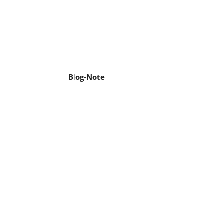
Facebook
X
Pinterest
WhatsA
Blog-Note