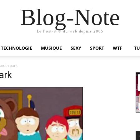
Blog-Note
Le Post-it ® du web depuis 2005
TECHNOLOGIE
MUSIQUE
SEXY
SPORT
WTF
TU
outh park
ark