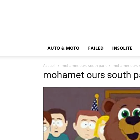
AUTO & MOTO
FAILED
INSOLITE
Accueil
mohamet ours south park
mohamet ours s
mohamet ours south p