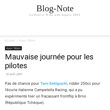
Blog-Note
Le Post-it ® du web depuis 2005
Accueil
Auto / Moto
Auto / Moto
Mauvaise journée pour les
pilotes
20 août 2007
Pas de chance pour
Taro Sekiguchi
, ridder 250cc pour
l’écurie italienne Campetella Racing, qui a pu
expérimenté hier un fracassant frontflip à Brno
(République Tchèque).