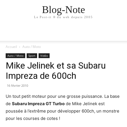
Blog-Note
Le Post-it ® du web depuis 2005
Accueil
Auto / Moto
Auto / Moto
Sport
Vidéo
Mike Jelinek et sa Subaru
Impreza de 600ch
16 février 2010
Un tout petit moteur pour une grosse puissance. La base
de
Subaru Impreza GT Turbo
de Mike Jelinek est
poussée à l’extrême pour développer 600ch, un monstre
pour les courses de cotes !