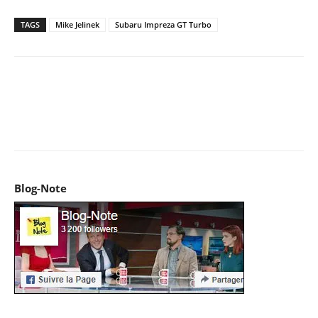
TAGS
Mike Jelinek
Subaru Impreza GT Turbo
Facebook
X
Pinterest
WhatsApp
Email
I
Blog-Note