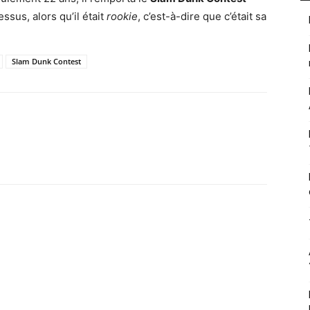
sus, alors qu’il était
rookie
, c’est-à-dire que c’était sa
Slam Dunk Contest
pp
Email
Imprimer