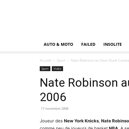
AUTO & MOTO
FAILED
INSOLITE
Accueil
Sport
Nate Robinson au Slam Dunk Contes
Sport
Vidéo
Nate Robinson a
2006
17 novembre 2008
Joueur des
New York Knicks
,
Nate Robins
comme peu de joueurs de basket
NBA
. A s