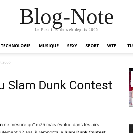
Blog-Note
Le Post-it ® du web depuis 2005
TECHNOLOGIE
MUSIQUE
SEXY
SPORT
WTF
TU
t 2006
u Slam Dunk Contest
on
ne mesure qu’1m75 mais évolue dans les airs
eulement 22 ans, il remporta le
Slam Dunk Contest