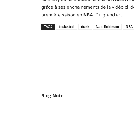
grâce à ses enchainements de la vidéo ci-des
première saison en
NBA
. Du grand art.
TAGS
basketball
dunk
Nate Robinson
NBA
Facebook
X
Pinterest
WhatsA
Blog-Note