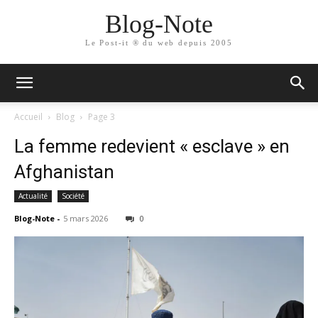
Blog-Note
Le Post-it ® du web depuis 2005
Accueil
Blog
Page 3
La femme redevient « esclave » en
Afghanistan
Actualité
Société
Blog-Note
-
5 mars 2026
0