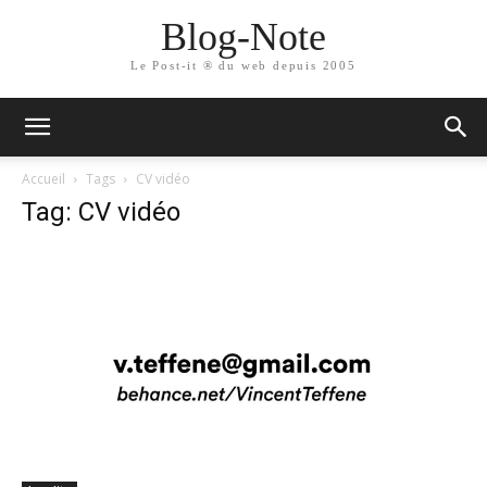
Blog-Note
Le Post-it ® du web depuis 2005
Accueil
Tags
CV vidéo
Tag: CV vidéo