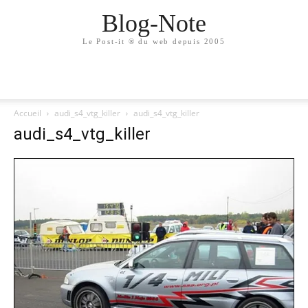
Blog-Note
Le Post-it ® du web depuis 2005
Accueil
audi_s4_vtg_killer
audi_s4_vtg_killer
audi_s4_vtg_killer