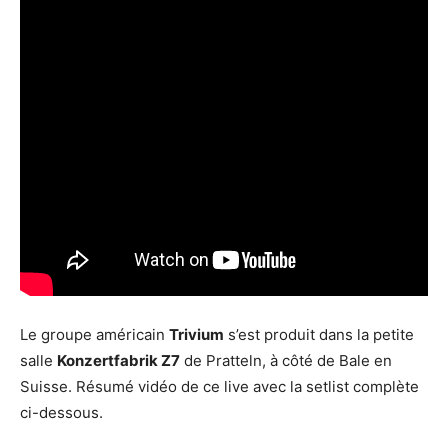
Le groupe américain
Trivium
s’est produit dans la petite
salle
Konzertfabrik Z7
de Pratteln, à côté de Bale en
Suisse. Résumé vidéo de ce live avec la setlist complète
ci-dessous.