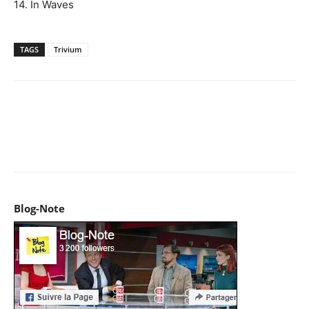
14. In Waves
TAGS
Trivium
Facebook
X
Pinterest
WhatsApp
Email
I
Blog-Note