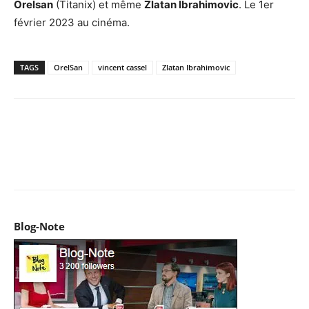
Orelsan
(Titanix) et même
Zlatan Ibrahimovic
. Le 1er
février 2023 au cinéma.
TAGS
OrelSan
vincent cassel
Zlatan Ibrahimovic
Facebook
X
Pinterest
WhatsApp
Email
I
Blog-Note