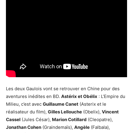
Les deux Gaulois vont se retrouver en Chine pour des
aventures inédites en BD.
Astérix et Obélix
: L’Empire du
Milieu, c’est avec
Guillaume Canet
(Asterix et le
réalisateur du film),
Gilles Lellouche
(Obelix),
Vincent
Cassel
(Jules César),
Marion Cotillard
(Cleopatre),
Jonathan Cohen
(Graindemaïs),
Angèle
(Falbala),