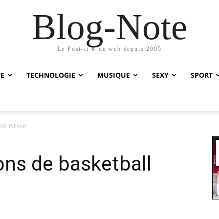
Blog-Note
Le Post-it ® du web depuis 2005
TE
TECHNOLOGIE
MUSIQUE
SEXY
SPORT
BA Wilson
ns de basketball