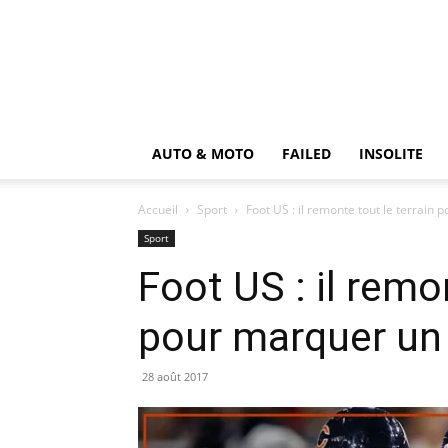
AUTO & MOTO
FAILED
INSOLITE
Accueil
Sport
Foot US : il remonte tout le terrai
Sport
Foot US : il remo
pour marquer u
28 août 2017