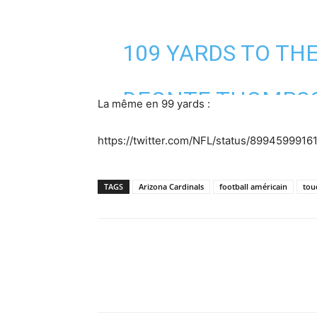
109 YARDS TO THE
DEONTE THOMPSO
La même en 99 yards :
MISSED FIELD GOA
https://twitter.com/NFL/status/899459991
THE WAY BACK F
TD!
#CHIVSAZ
TAGS
Arizona Cardinals
football américain
tou
PIC.TWITTER.COM
— NFL (@NFL)
AUG
Facebook
X
Pinterest
WhatsA