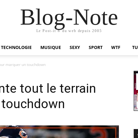
Blog-Note
Le Post-it ® du web depuis 2005
TECHNOLOGIE
MUSIQUE
SEXY
SPORT
WTF
TU
n pour marquer un touchdown
nte tout le terrain
n touchdown