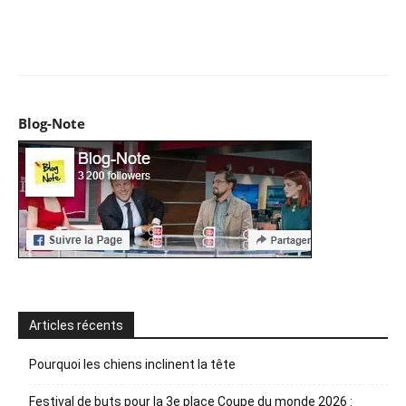
Facebook
X
Pinterest
WhatsApp
Email
I
Blog-Note
Articles récents
Pourquoi les chiens inclinent la tête
Festival de buts pour la 3e place Coupe du monde 2026 :