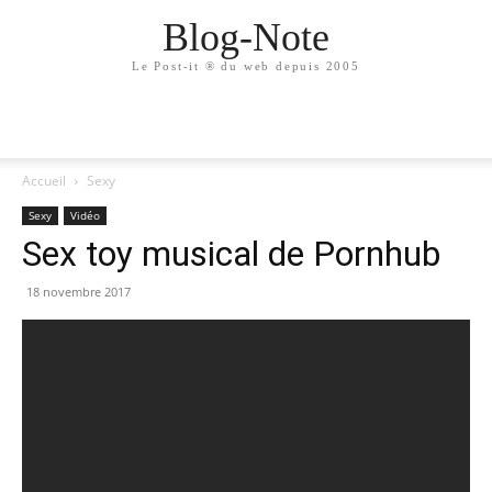
Blog-Note
Le Post-it ® du web depuis 2005
Accueil
Sexy
Sexy
Vidéo
Sex toy musical de Pornhub
18 novembre 2017