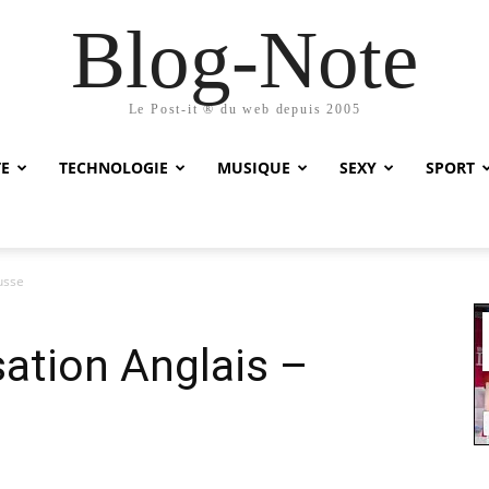
Blog-Note
Le Post-it ® du web depuis 2005
TE
TECHNOLOGIE
MUSIQUE
SEXY
SPORT
usse
ation Anglais –