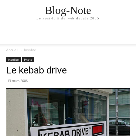
Blog-Note
Le Post-it ® du web depuis 2005
Accueil
Insolite
Insolite
Photo
Le kebab drive
13 mars 2006