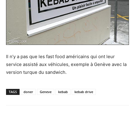
Il n’y a pas que les fast food américains qui ont leur
service assisté aux véhicules, exemple à Genève avec la
version turque du sandwich.
TAGS
doner
Geneve
kebab
kebab drive
Facebook
X
Pinterest
WhatsApp
Email
I