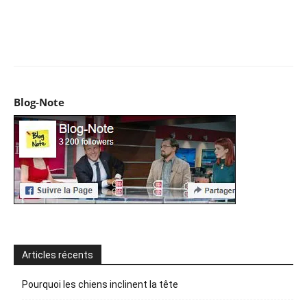
Facebook
X
Pinterest
WhatsApp
Email
I
Blog-Note
Articles récents
Pourquoi les chiens inclinent la tête