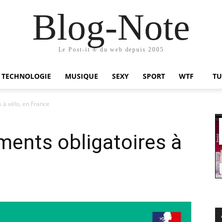
Blog-Note
Le Post-it ® du web depuis 2005
TECHNOLOGIE
MUSIQUE
SEXY
SPORT
WTF
TU
 à vélo, en France
ments obligatoires à