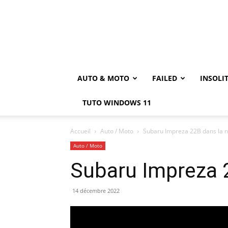
AUTO & MOTO
FAILED
INSOLI
TUTO WINDOWS 11
Accueil
Auto / Moto
Subaru Impreza 22B dans la 
Auto / Moto
Subaru Impreza 
14 décembre 2022