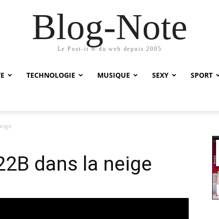
Blog-Note
Le Post-it ® du web depuis 2005
TE
TECHNOLOGIE
MUSIQUE
SEXY
SPORT
neige
22B dans la neige