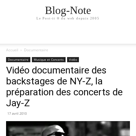
Blog-Note
Le Post-it ® du web depuis 2005
Accueil
Documentaire
Documentaire
Musique et Concerts
Vidéo
Vidéo documentaire des
backstages de NY-Z, la
préparation des concerts de
Jay-Z
17 avril 2010