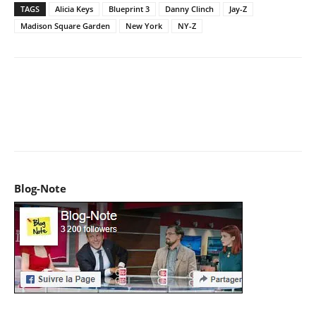
TAGS
Alicia Keys
Blueprint 3
Danny Clinch
Jay-Z
Madison Square Garden
New York
NY-Z
Facebook
X
Pinterest
WhatsApp
Email
I
Blog-Note