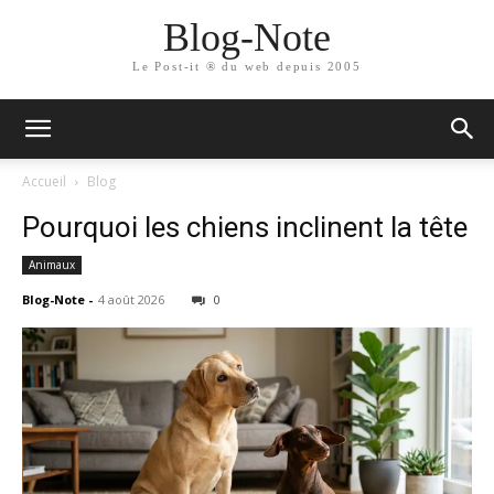
Blog-Note
Le Post-it ® du web depuis 2005
Accueil
Blog
Pourquoi les chiens inclinent la tête
Animaux
Blog-Note
-
4 août 2026
0