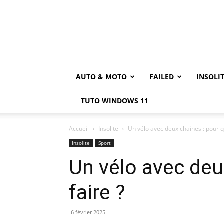
AUTO & MOTO
FAILED
INSOLI
TUTO WINDOWS 11
Accueil
Insolite
Un vélo avec deux chaines : pour qu
Insolite
Sport
Un vélo avec deu
faire ?
6 février 2025