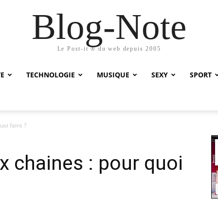
Blog-Note
Le Post-it ® du web depuis 2005
TE
TECHNOLOGIE
MUSIQUE
SEXY
SPORT
oi faire ?
x chaines : pour quoi