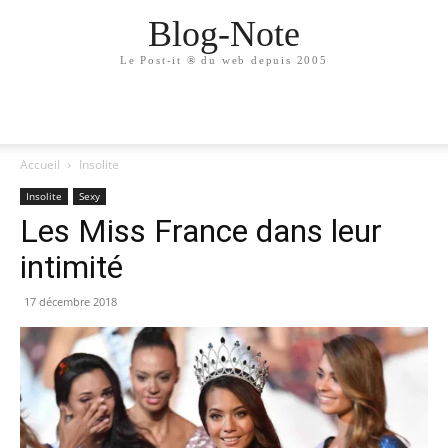
Blog-Note
Le Post-it ® du web depuis 2005
Accueil
Insolite
Insolite
Sexy
Les Miss France dans leur
intimité
17 décembre 2018