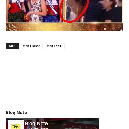
TAGS
Miss France
Miss Tahiti
Facebook
X
Pinterest
WhatsApp
Email
I
Blog-Note