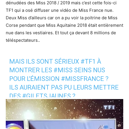
dénudées des Miss 2018 / 2019 mais c’est cette fois-ci
TF1 qui a osé diffuser une vidéo de Miss France nue.
Deux Miss d’ailleurs car on a pu voir la poitrine de Miss
Corse pendant que Miss Aquitaine 2018 était entièrement
nue dans les vestiaires. Et tout ça devant 8 millions de
téléspectateurs..
MAIS ILS SONT SÉRIEUX
#TF1
À
MONTRER LES
#MISS
SEINS NUS
POUR L'ÉMISSION
#MISSFRANCE
?
ILS AURAIENT PAS PU LEURS METTRE
DES
#GILETSJAUNES
?
PIC.TWITTER.COM/CSD1XY8FM5
— ASTO OFFICIEL (@OFFICIALASTO)