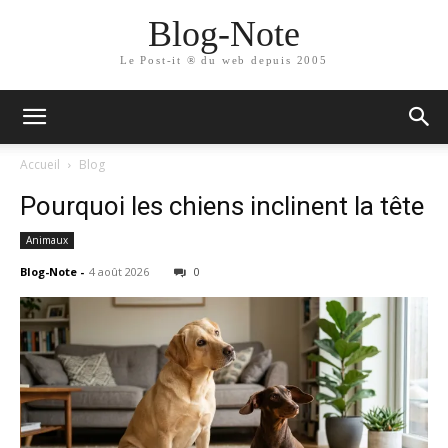
Blog-Note
Le Post-it ® du web depuis 2005
Accueil
Blog
Pourquoi les chiens inclinent la tête
Animaux
Blog-Note
-
4 août 2026
0