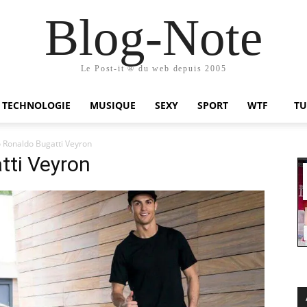
Blog-Note
Le Post-it ® du web depuis 2005
TECHNOLOGIE
MUSIQUE
SEXY
SPORT
WTF
TU
o Ronaldo Bugatti Veyron
tti Veyron