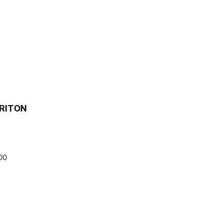
 RITON
00