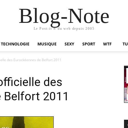
Blog-Note
Le Post-it ® du web depuis 2005
TECHNOLOGIE
MUSIQUE
SEXY
SPORT
WTF
TU
elle des Eurockéennes de Belfort 2011
ficielle des
 Belfort 2011