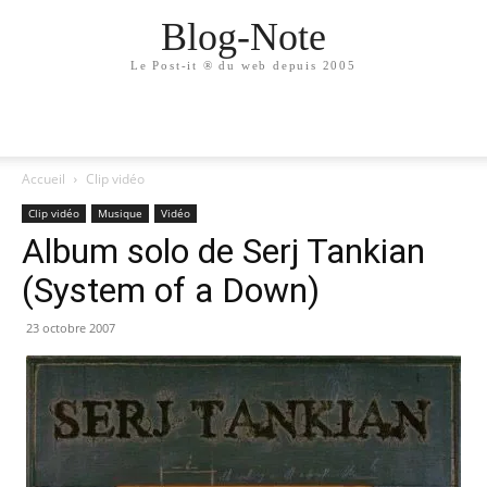
Blog-Note
Le Post-it ® du web depuis 2005
Accueil
Clip vidéo
Clip vidéo
Musique
Vidéo
Album solo de Serj Tankian
(System of a Down)
23 octobre 2007