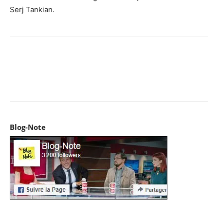
Serj Tankian.
Facebook
X
Pinterest
WhatsApp
Email
I
Blog-Note