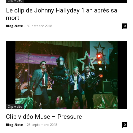
Clip vidéo
Le clip de Johnny Hallyday 1 an après sa
mort
Blog-Note
-
30 octobre 2018
0
Clip vidéo
Clip vidéo Muse – Pressure
Blog-Note
-
28 septembre 2018
0