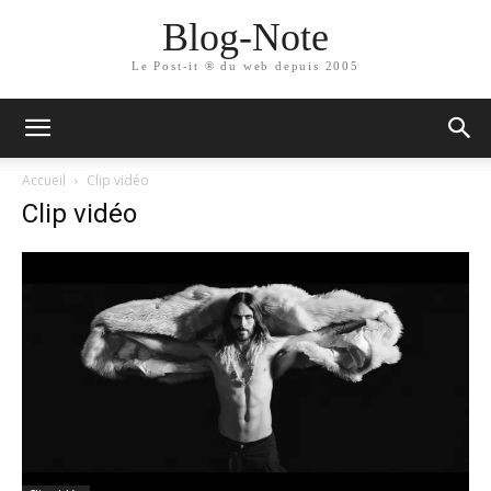
Blog-Note
Le Post-it ® du web depuis 2005
Accueil
Clip vidéo
Clip vidéo