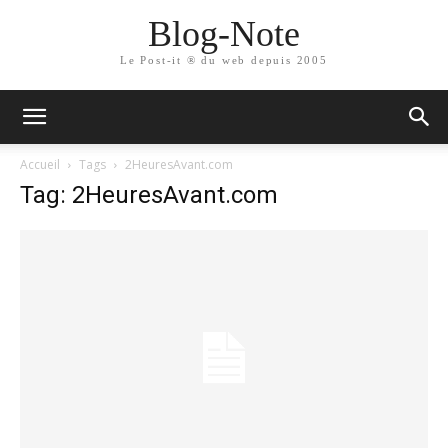
Blog-Note
Le Post-it ® du web depuis 2005
Accueil
Tags
2HeuresAvant.com
Tag: 2HeuresAvant.com