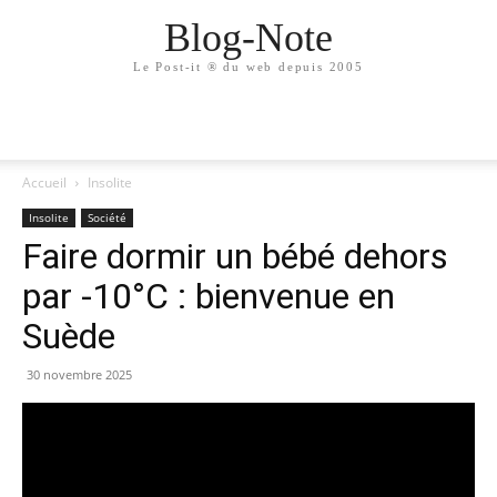
Blog-Note
Le Post-it ® du web depuis 2005
Accueil
Insolite
Insolite
Société
Faire dormir un bébé dehors
par -10°C : bienvenue en
Suède
30 novembre 2025