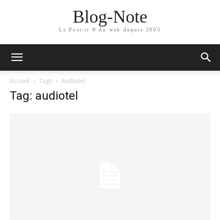
Blog-Note
Le Post-it ® du web depuis 2005
Accueil
Tags
Audiotel
Tag: audiotel