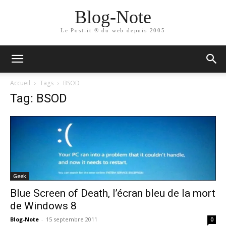
Blog-Note
Le Post-it ® du web depuis 2005
Accueil
Tags
BSOD
Tag: BSOD
Geek
Blue Screen of Death, l’écran bleu de la mort
de Windows 8
Blog-Note
-
15 septembre 2011
0