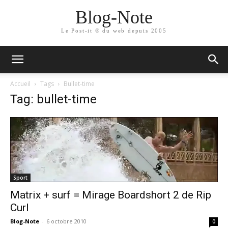
Blog-Note
Le Post-it ® du web depuis 2005
Accueil
Tags
Bullet-time
Tag: bullet-time
Sport
Matrix + surf = Mirage Boardshort 2 de Rip
Curl
Blog-Note
-
6 octobre 2010
0