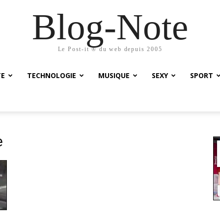
Blog-Note
Le Post-it ® du web depuis 2005
TE
TECHNOLOGIE
MUSIQUE
SEXY
SPORT
e