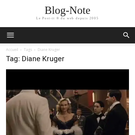
Blog-Note
Le Post-it ® du web depuis 2005
Accueil
Tags
Diane Kruger
Tag: Diane Kruger