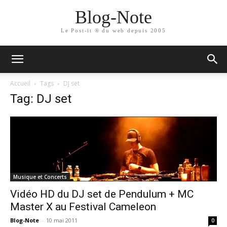
Blog-Note
Le Post-it ® du web depuis 2005
Accueil
Tags
DJ set
Tag: DJ set
Musique et Concerts
Vidéo HD du DJ set de Pendulum + MC
Master X au Festival Cameleon
Blog-Note
-
10 mai 2011
0