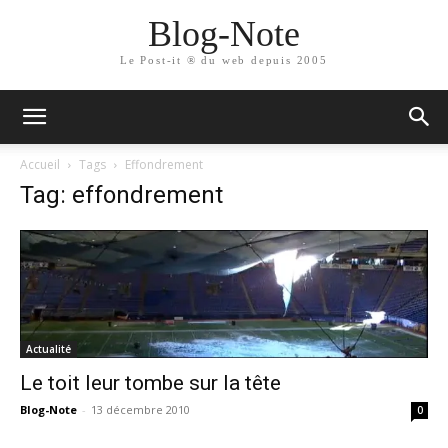
Blog-Note
Le Post-it ® du web depuis 2005
Accueil
Tags
Effondrement
Tag: effondrement
Actualité
Le toit leur tombe sur la tête
Blog-Note
-
13 décembre 2010
0