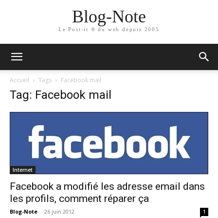
Blog-Note
Le Post-it ® du web depuis 2005
Accueil
Tags
Facebook mail
Tag: Facebook mail
Internet
Facebook a modifié les adresse email dans
les profils, comment réparer ça
Blog-Note
-
26 juin 2012
1