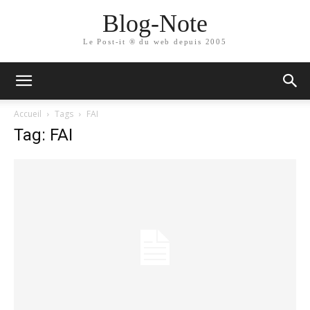
Blog-Note
Le Post-it ® du web depuis 2005
Accueil
Tags
FAI
Tag: FAI