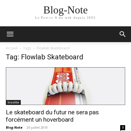
Blog-Note
Le Post-it ® du web depuis 2005
Accueil
Tags
Flowlab Skateboard
Tag: Flowlab Skateboard
Insolite
Le skateboard du futur ne sera pas
forcément un hoverboard
Blog-Note
-
26 juillet 2010
0