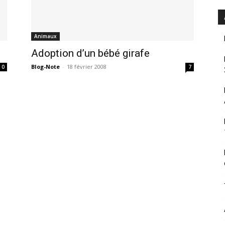
Animaux
Adoption d’un bébé girafe
Blog-Note
-
18 février 2008
0
7