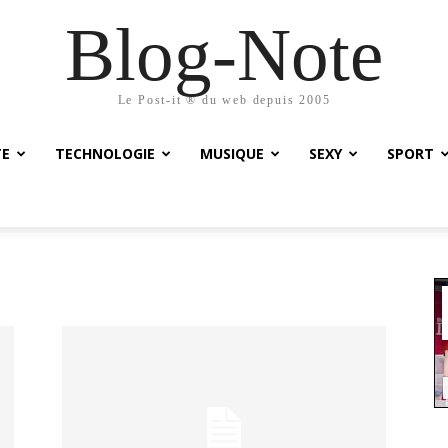
Blog-Note
Le Post-it ® du web depuis 2005
TE
TECHNOLOGIE
MUSIQUE
SEXY
SPORT