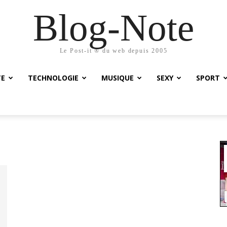
Blog-Note
Le Post-it ® du web depuis 2005
TE
TECHNOLOGIE
MUSIQUE
SEXY
SPORT