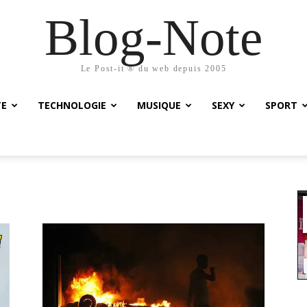
Blog-Note
Le Post-it ® du web depuis 2005
TE
TECHNOLOGIE
MUSIQUE
SEXY
SPORT