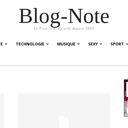
Blog-Note
Le Post-it ® du web depuis 2005
TE
TECHNOLOGIE
MUSIQUE
SEXY
SPORT