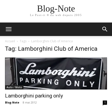
Blog-Note
Le Post-it ® du web depuis 2005
Accueil
Tags
Lamborghini Club of America
Tag: Lamborghini Club of America
Auto / Moto
Lamborghini parking only
Blog-Note
-
8 mai 2012
1