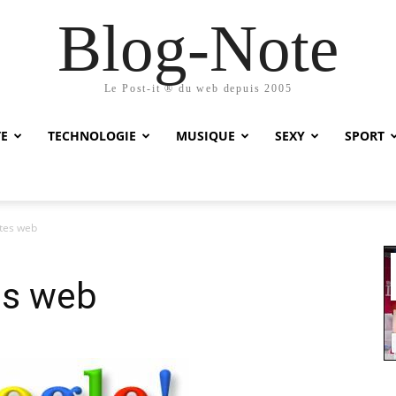
Blog-Note
Le Post-it ® du web depuis 2005
TE
TECHNOLOGIE
MUSIQUE
SEXY
SPORT
ites web
es web