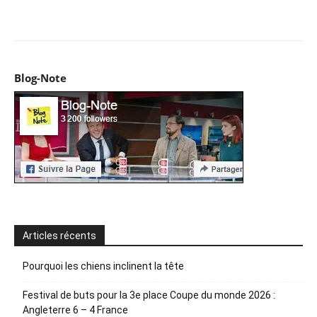
Facebook
X
Pinterest
WhatsApp
Email
I
Blog-Note
Articles récents
Pourquoi les chiens inclinent la tête
Festival de buts pour la 3e place Coupe du monde 2026 :
Angleterre 6 – 4 France